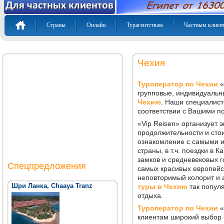
Страны
Онлайн
Турагентствам
Частным клиен
Чехия
Описание
Расписание авиарейсов
Туроператор по Чехии
«
групповые, индивидуальн
Онлайн поиск тура
Чехию
. Наши специалист
Регионы и отели
соответствии с Вашими п
Памятка туриста
«Vip Reisen» организует 
продолжительности и стои
Экскурсии
ознакомление с самыми 
Виза
страны, в т.ч. поездки в
замков и средневековых г
Спецпредложения
самых красивых европейс
неповторимый колорит и 
Шри Ланка, Chaaya Tranz
туры в Чехию
так попул
отдыха.
Туроператор по Чехии
«
клиентам широкий выбор 