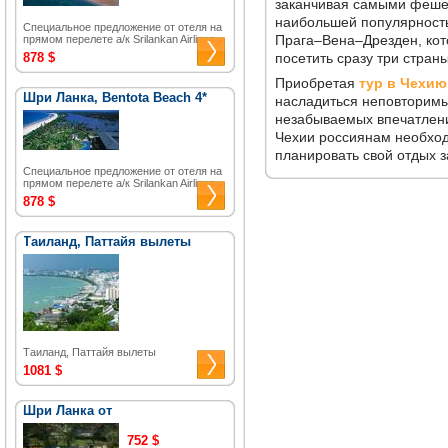
заканчивая самыми феше
наибольшей популярност
Специальное предложение от отеля на
Прага–Вена–Дрезден, кот
прямом перелете а/к Srilankan Airlines.
878 $
посетить сразу три страны
Приобретая
тур в Чехию
Шри Ланка, Bentota Beach 4*
насладиться неповторимы
незабываемых впечатлени
Чехии россиянам необход
планировать свой отдых з
Специальное предложение от отеля на
прямом перелете а/к Srilankan Airlines.
878 $
Таиланд, Паттайя вылеты
Таиланд, Паттайя вылеты
1081 $
Шри Ланка от
752 $